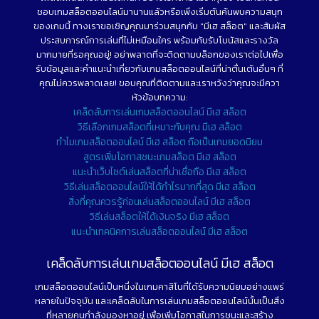
ชอบเกมสล็อตออนไลน์มานานแล้วหรือเพิ่งเริ่มต้นค้นพบความสนุก
ของเกมนี้ ทางเราขอเชิญคุณมาร่วมสนุกกับ "มีเฮ สล็อต" และสัมผัส
ประสบการณ์การเล่นที่ไม่เหมือนใคร พร้อมกับรับโบนัสและรางวัล
มากมายที่รอคุณอยู่! อย่าพลาดที่จะติดตามบล็อกของเราต่อไปเพื่อ
รับข้อมูลและคำแนะนำเกี่ยวกับเกมสล็อตออนไลน์ที่น่าตื่นเต้นอื่นๆ ที่
คุณไม่ควรพลาดเลย! ขอบคุณที่ติดตามและเราหวังว่าคุณจะมีควา
หัวข้อบทความ:
เคล็ดลับการเล่นเกมสล็อตออนไลน์ มีเฮ สล็อต
วิธีเลือกเกมสล็อตที่เหมาะกับคุณ มีเฮ สล็อต
ทำไมเกมสล็อตออนไลน์ มีเฮ สล็อต ถือเป็นเกมยอดนิยม
สูตรเพิ่มโอกาสชนะเกมสล็อต มีเฮ สล็อต
แนะนำเว็บไซต์เล่นสล็อตที่น่าเชื่อถือ มีเฮ สล็อต
วิธีเล่นสล็อตออนไลน์ให้ได้กำไรมากที่สุด มีเฮ สล็อต
สิ่งที่คุณควรรู้ก่อนเล่นสล็อตออนไลน์ มีเฮ สล็อต
วิธีเล่นสล็อตให้ได้เงินจริง มีเฮ สล็อต
แนะนำเทคนิคการเล่นสล็อตออนไลน์ มีเฮ สล็อต
เคล็ดลับการเล่นเกมสล็อตออนไลน์ มีเฮ สล็อต
เกมสล็อตออนไลน์เป็นหนึ่งในเกมคาสิโนที่ได้รับความนิยมอย่างแพร่
หลายในปัจจุบัน และเคล็ดลับในการเล่นเกมสล็อตออนไลน์นั้นเป็นสิ่ง
ที่หลายคนกำลังมองหาอยู่ เพื่อเพิ่มโอกาสในการชนะและสร้าง