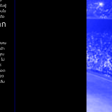
ับผู้
อนไข
ต้อ
าก
พิเศษ
เข้า
คุณ
 ไม่
่
ล็อต
020
าลืม