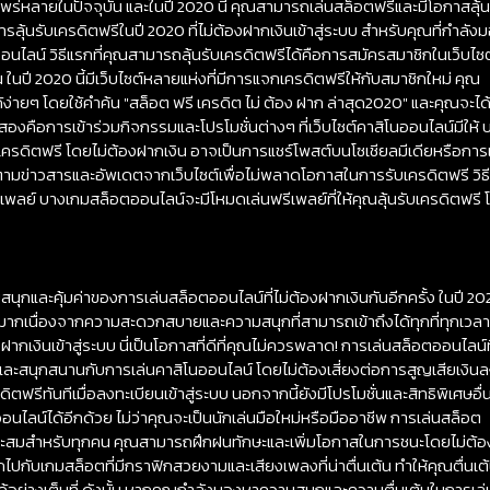
แพร่หลายในปัจจุบัน และในปี 2020 นี้ คุณสามารถเล่นสล็อตฟรีและมีโอกาสลุ้น
ารลุ้นรับเครดิตฟรีในปี 2020 ที่ไม่ต้องฝากเงินเข้าสู่ระบบ สำหรับคุณที่กำลัง
ลน์ วิธีแรกที่คุณสามารถลุ้นรับเครดิตฟรีได้คือการสมัครสมาชิกในเว็บไซต์ท
ในปี 2020 นี้มีเว็บไซต์หลายแห่งที่มีการแจกเครดิตฟรีให้กับสมาชิกใหม่ คุณ
ด้ง่ายๆ โดยใช้คำค้น "สล็อต ฟรี เครดิต ไม่ ต้อง ฝาก ล่าสุด2020" และคุณจะได้
สองคือการเข้าร่วมกิจกรรมและโปรโมชั่นต่างๆ ที่เว็บไซต์คาสิโนออนไลน์มีให้ 
รับเครดิตฟรี โดยไม่ต้องฝากเงิน อาจเป็นการแชร์โพสต์บนโซเชียลมีเดียหรือการเ
มข่าวสารและอัพเดตจากเว็บไซต์เพื่อไม่พลาดโอกาสในการรับเครดิตฟรี วิธี
พลย์ บางเกมสล็อตออนไลน์จะมีโหมดเล่นฟรีเพลย์ที่ให้คุณลุ้นรับเครดิตฟรี 
ุกและคุ้มค่าของการเล่นสล็อตออนไลน์ที่ไม่ต้องฝากเงินกันอีกครั้ง ในปี 2020
ากเนื่องจากความสะดวกสบายและความสนุกที่สามารถเข้าถึงได้ทุกที่ทุกเวลา
งฝากเงินเข้าสู่ระบบ นี่เป็นโอกาสที่ดีที่คุณไม่ควรพลาด! การเล่นสล็อตออนไลน์ที
มและสนุกสนานกับการเล่นคาสิโนออนไลน์ โดยไม่ต้องเสี่ยงต่อการสูญเสียเงินล
รีทันทีเมื่อลงทะเบียนเข้าสู่ระบบ นอกจากนี้ยังมีโปรโมชั่นและสิทธิพิเศษอื่นๆ
ลน์ได้อีกด้วย ไม่ว่าคุณจะเป็นนักเล่นมือใหม่หรือมืออาชีพ การเล่นสล็อต
เหมาะสมสำหรับทุกคน คุณสามารถฝึกฝนทักษะและเพิ่มโอกาสในการชนะโดยไม่ต้อ
ไปกับเกมสล็อตที่มีกราฟิกสวยงามและเสียงเพลงที่น่าตื่นเต้น ทำให้คุณตื่นเต
้อย่างเต็มที่ ดังนั้น หากคุณกำลังมองหาความสนุกและความตื่นเต้นในการเล่