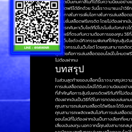
สล็อตเป็นเกมคาสิโนที่ได้รับความนิยมอย่าง
เครดิตฟรีได้อีกด้วย วันนี้เราจะมาแนะนำวิธีก
หาโอกาสในการเพิ่มโอกาสในการเล่นสล็อตออนไ
โปรโมชั่นสล็อตฟรีเครดิต โดยไม่ต้องฝากเงิน 
สามารถค้นหาเว็บไซต์ที่มีโปรโมชั่นดังกล่าวไ
ผลลัพธ์ที่ตรงกับความต้องการของคุณ วิธีที่
ครั้งเว็บไซต์จะมีกิจกรรมพิเศษที่ให้คุณลุ้น
ร่วมกิจกรรมในเว็บไซต์ โดยคุณสามารถติดตา
สุดท้ายคือการเล่นสล็อตออนไลน์ในโหมดฟรีเ
ไม่ต้องฝากเง
บทสรุป
ในส่วนสุดท้ายของบล็อกนี้เราจะมาสรุปความสน
การเล่นสล็อตออนไลน์ได้รับความนิยมอย่างม
ที่สำคัญคือการลุ้นรับเครดิตฟรีทันทีที่ไม่ต้อ
ต้องฝากเงินเป็นวิธีที่ดีในการทดลองเล่นเก
คุณสามารถเล่นเกมสล็อตได้ฟรีและได้รับเครดิตฟ
คุณสามารถเพลิดเพลินไปกับการเล่นสล็อตออนไ
ออนไลน์ที่ไม่ต้องฝากเงินเป็นทางเลือกที่
เสี่ยงเงินลงทุน นอกจากนี้คุณยังสามารถสนุก
และมีความสุขกับการเล่นเกมสล็อตออนไลน์ได