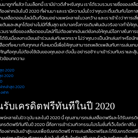
ุณมาถูกที่แล้ว! ในบล็อกนี้ เรามีข่าวดีสำหรับคุณ เราได้รวบรวมรายชื่อของสล็
ต้องฝากเงินในปี 2020 ที่ผ่านมา และเรามีความมั่นใจว่าคุณจะตื่นเต้นกับโอกาสท
เกมสล็อตออนไลน์เป็นที่นิยมอย่างแพร่หลายในวงกว้าง และเราเข้าใจว่าการเสี
ต้นและสนุกได้อย่างไม่มีที่สิ้นสุด แต่บางครั้งการเดิมพันเงินจริงอาจทำให้คุ
้รวบรวมรายชื่อของสล็อตออนไลน์ที่ไม่ต้องฝากเงินแต่ยังคงให้คุณมีโอกาสในการ
ด้รับเมื่อลงทะเบียนเข้าร่วมเล่นกับพวกเรา! ไม่ว่าคุณจะเป็นนักเล่นเก่าหรือนัก
็อตที่เหมาะกับทุกคน! ทั้งหมดนี้เพื่อให้คุณสามารถเพลิดเพลินกับการเล่นเกม
ัญคือคุณไม่ต้องใช้เงินของคุณเอง! ดังนั้น อย่ารอช้า! มาเข้าร่วมกับเราและลุ้
หัวข้อบทความ:
าสุด 2020
าสุด 2020
20
งฝากล่าสุด 2020
้องฝาก
ุ้นรับเครดิตฟรีทันทีในปี 2020
แพร่หลายในปัจจุบัน และในปี 2020 นี้ คุณสามารถเล่นสล็อตฟรีและได้รับเครด
เครดิตฟรีทันทีในปี 2020 นี้คือการเข้าร่วมกิจกรรมโปรโมชั่นที่เว็บไซต์คาสิโน
ต้องฝากเงินเข้าสู่ระบบเพื่อรับเครดิตฟรี การเล่นสล็อตฟรีและได้รับเครดิตฟรี
ียงแค่คุณเข้าร่วมกิจกรรมโปรโมชั่นที่เว็บไซต์คาสิโนออนไลน์และทำตามขั้นตอนท