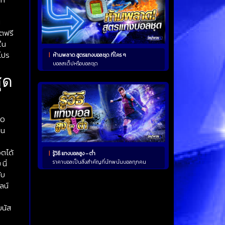
น
อตฟรี
ใน
โปร
ห้ามพลาด สูตรแทงบอลชุด ที่ใคร ๆ
บอลสเต็ปหรือบอลชุด
ุด
20
่น
อตได้
รู้วิธี แทงบอลสูง – ต่ำ
ราคาบอลเป็นสิ่งสำคัญที่นักพนันบอลทุกคน
นี่
ับ
ลน์
บนัส