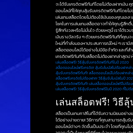
จะได้รับเครดิตฟรีทันทีโดยไม่ต้องฝากเงิน ค
ออนไลน์ที่ให้คุณลุ้นรับเครดิตฟรีทันทีโดยไม่
เล่นเกมสล็อตโดยไม่ต้องใช้เงินของคุณเอง! 
โชคในการเล่นเกมสล็อตอาจทำให้คุณรู้สึกตื่นเ
รู้สึกกังวลหรือไม่มั่นใจ ด้วยเหตุนี้ เราได
เงินรางวัลจริง ๆ ด้วยเครดิตฟรีทันทีที่คุณจะไ
ใหม่ที่กำลังมองหาประสบการณ์ใหม่ ๆ เรามีสล
สล็อตออนไลน์ได้อย่างไม่มีข้อจำกัด และที่สำค
เครดิตฟรีทันทีกับสล็อตไม่ต้องฝากล่าสุดป 
เล่นสล็อตฟรี! วิธีลุ้นรับเครดิตฟรีทันทีในปี 2020
สล็อตออนไลน์ฟรีเครดิต! ลุ้นรับโบนัสไม่ต้องฝากล่
ลุ้นรับเครดิตฟรีทันที! สล็อตออนไลน์ไม่ต้องฝากล่
สล็อตฟรีเครดิตไม่ต้องฝาก! วิธีลุ้นรับโบนัสในปี 20
ลุ้นรับเครดิตฟรีทันที! เล่นสล็อตออนไลน์ฟรีไม่ต้อ
เล่นสล็อตฟรี! วิธีลุ้นรับเครดิตฟรีในปี 2020 ที่ไม่ต
เล่นสล็อตฟรี! วิธีล
สล็อตเป็นเกมคาสิโนที่ได้รับความนิยมอย่าง
ได้อย่างง่ายดาย! วิธีการที่คุณสามารถลุ้นรับ
ออนไลน์ต่างๆ จัดขึ้นเป็นประจำ โดยที่คุณไม่
2020 นี้เป็นโอกาสที่ดีที่คุณไม่ควรพลาด! เพ