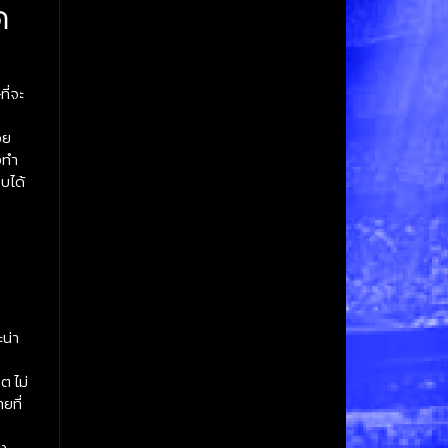
ด
ี่จะ
วย
องทำ
บได้
ะน่า
น
ต ไม่
ยที่
อง